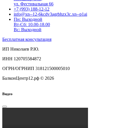
ул. Фестивальная 66
+7 (993) 188-12-12
info@xn--12-6kcdv3agrbhzx3c.xn--p1ai
Пн: Выходной
Вт-Сб: 10.00-18.00
Вс: Выходной
Бесплатная консультация
ИП Николаев Р.Ю.
ИНН 120705584872
ОГРН/ОГРНИП 318121500005010
БалконЦентр12.рф © 2026
Видео